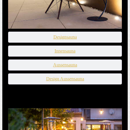
Designsauna
Innensauna
Aussensauna
Design Aussensauna
LIFESTYLE