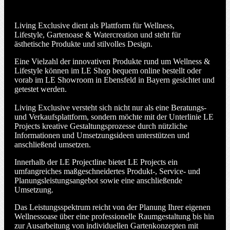
Was ist Living Exclusive?
Living Exclusive dient als Plattform für Wellness,
Lifestyle, Gartenoase & Watercreation und steht für
ästhetische Produkte und stilvolles Design.
Eine Vielzahl der innovativen Produkte rund um Wellness &
Lifestyle können im LE Shop bequem online bestellt oder
vorab im LE Showroom in Ebensfeld in Bayern gesichtet und
getestet werden.
Living Exclusive versteht sich nicht nur als eine Beratungs-
und Verkaufs­­plattform, sondern möchte mit der Unterlinie LE
Projects kreative Gestaltungs­prozesse durch nützliche
Informationen und Umsetzungs­ideen unterstützen und
anschließend umsetzen.
Innerhalb der LE Projectline bietet LE Projects ein
umfangreiches maß­geschneidertes Produkt-, Service- und
Planungs­leistungs­angebot sowie eine anschließende
Umsetzung.
Das Leistungs­spektrum reicht von der Planung Ihrer eigenen
Wellness­oase über eine professionelle Raum­gestaltung bis hin
zur Ausarbeitung von individuellen Garten­konzepten mit